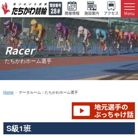
Menu
開催情報
施設案内
アクセス
Racer
たちかわホーム選手
Home
データルーム：たちかわホーム選手
S級1班