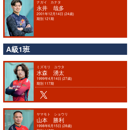
ナガイ カナタ
永井 哉多
2001年12月14日 (24歳)
期別 121期
A級1班
ミズモリ ユウタ
水森 湧太
1999年4月14日 (27歳)
期別 117期
ヤマモト ショウリ
山本 勝利
1998年6月15日 (28歳)