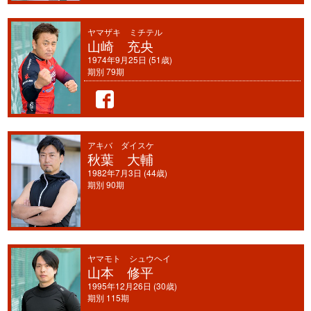
ヤマザキ ミチテル
山崎 充央
1974年9月25日 (51歳)
期別 79期
アキバ ダイスケ
秋葉 大輔
1982年7月3日 (44歳)
期別 90期
ヤマモト シュウヘイ
山本 修平
1995年12月26日 (30歳)
期別 115期