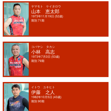
ヤマモト ケイタロウ
山本 恵太郎
1973年11月19日 (52歳)
期別 71期
コバヤシ タカシ
小林 高志
1973年7月3日 (53歳)
期別 79期
イトウ ユキヒト
伊藤 之人
1982年10月5日 (43歳)
期別 90期