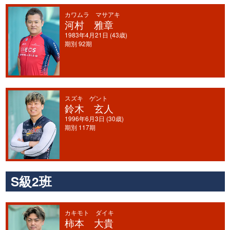
カワムラ マサアキ
河村 雅章
1983年4月21日 (43歳)
期別 92期
スズキ ゲント
鈴木 玄人
1996年6月3日 (30歳)
期別 117期
S級2班
カキモト ダイキ
柿本 大貴