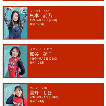
マツモト シノ
松本 詩乃
1999年3月7日 (27歳)
期別 122期
クマガイ ヒロコ
熊谷 碩子
1997年5月6日 (29歳)
期別 124期
ホシノ シホ
星野 しほ
2000年3月17日 (26歳)
期別 124期