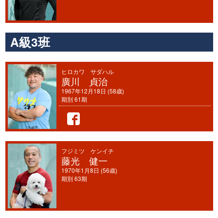
A級3班
ヒロカワ サダハル
廣川 貞治
1967年12月18日 (58歳)
期別 61期
フジミツ ケンイチ
藤光 健一
1970年1月8日 (56歳)
期別 63期