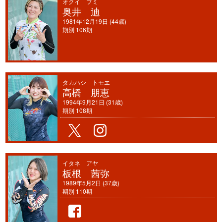
オクイ フミ
奥井 迪
1981年12月19日 (44歳)
期別 106期
タカハシ トモエ
高橋 朋恵
1994年9月21日 (31歳)
期別 108期
イタネ アヤ
板根 茜弥
1989年5月2日 (37歳)
期別 110期