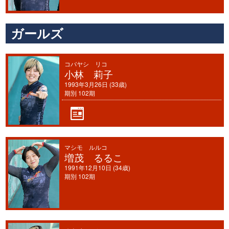
ガールズ
コバヤシ リコ
小林 莉子
1993年3月26日 (33歳)
期別 102期
マシモ ルルコ
増茂 るるこ
1991年12月10日 (34歳)
期別 102期