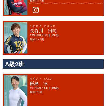
期別 117期
ハセガワ ヒュウガ
長谷川 飛向
1996年8月30日 (29歳)
期別 121期
A級2班
イイジマ ジユン
飯島 淳
1976年9月14日 (49歳)
期別 78期