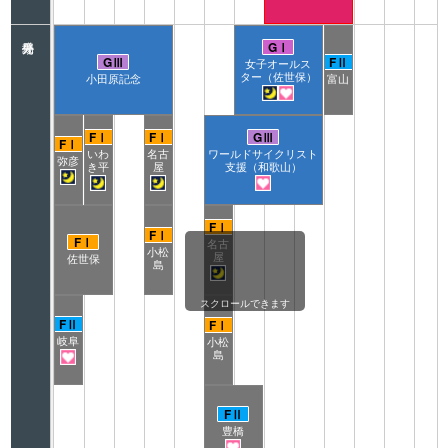
GⅠ
GⅢ
FⅡ
女子オールス
ター（佐世保）
小田原記念
富山
ナイター
ガールズ
FⅠ
FⅠ
GⅢ
FⅠ
いわ
名古
ワールドサイクリスト
弥彦
き平
屋
支援（和歌山）
ナイター
ナイター
ナイター
ガールズ
FⅠ
FⅠ
FⅠ
名古
小松
屋
佐世保
島
ナイター
スクロールできます
FⅡ
FⅠ
岐阜
小松
島
ガールズ
FⅡ
豊橋