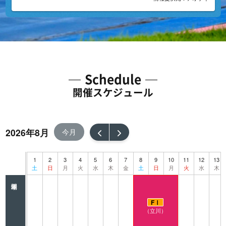
Schedule
開催スケジュール
2026年8月
今月
1
2
3
4
5
6
7
8
9
10
11
12
13
土
日
月
火
水
木
金
土
日
月
火
水
木
FⅠ
（立川）