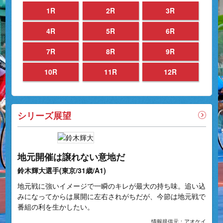
1R
2R
3R
4R
5R
6R
7R
8R
9R
10R
11R
12R
シリーズ展望
地元開催は譲れない意地だ
鈴木輝大選手(東京/31歳/A1)
地元戦に強いイメージで一瞬のキレが最大の持ち味。追い込
みになってからは展開に左右されがちだが、今節は地元戦で
番組の利を生かしたい。
情報提供元：アオケイ