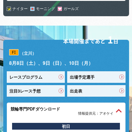
ナイター
モーニング
ガールズ
1
本場開催まであと
日
（立川）
8月8日（土）、9日（日）、10日（月）
レースプログラム
出場予定選手
注目3レース予想
出走表
競輪専門PDFダウンロード
情報提供元：アオケイ
初日