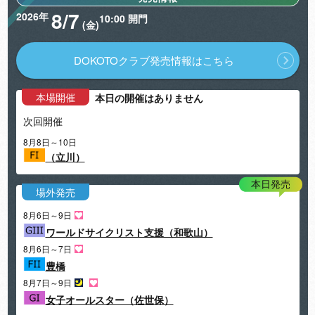
佐藤水菜選手優勝！
8/7
2026年
10:00 開門
(
金
)
2026年7月29日
第3回前節立川市営 競輪ワールドシリーズ・デイリースポーツ
杯・スピードチャンネル・スカパー杯（FI）A級決勝 山本勝利
DOKOTOクラブ
発売情報はこちら
選手優勝！
2026年7月23日
本場開催
本日の開催はありません
7月25日～7月29日 最終発売・バス運行に関するご案内
次回開催
2026年7月9日
競輪ワールドシリーズ・デイリースポーツ杯(FI) イベント情報
8月8日～10日
（立川）
2026年7月8日
7月10日～7月12日 最終発売・バス運行に関するご案内
本日発売
場外発売
2026年7月6日
ワールドサマーフェスタを開催します！
8月6日～9日
ワールドサイクリスト支援（和歌山）
2026年6月25日
8月6日～7日
オールスター競輪・女子オールスター競輪ファン投票 最終投
票結果の発表！
豊橋
8月7日～9日
女子オールスター（佐世保）