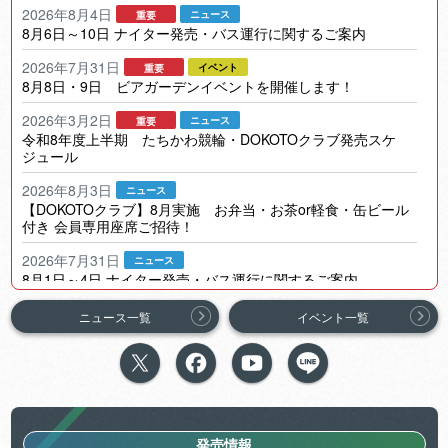
2026年8月4日
8月6日～10日 ナイター発売・バス運行に関するご案内
2026年7月31日
8月8日・9日 ビアガーデンイベントを開催します！
2026年3月2日
令和8年度上半期 たちかわ競輪・DOKOTOクラブ発売スケ
ジュール
2026年8月3日
【DOKOTOクラブ】8月実施 お弁当・お茶or軽食・缶ビール
付き 会員専用座席ご招待！
2026年7月31日
8月1日～4日 ナイター発売・バス運行に関するご案内
2026年7月29日
ニュース一覧
イベント一覧
第3回前節立川市営 競輪ワールドシリーズ・デイリースポーツ
杯・スピードチャンネル・スカパー杯（FI）S級決勝 ラブレイ
セン選手優勝！
2026年7月29日
第3回前節立川市営 競輪ワールドシリーズ・デイリースポーツ
杯・スピードチャンネル・スカパー杯（FI）L級ガールズ決勝
発売情報