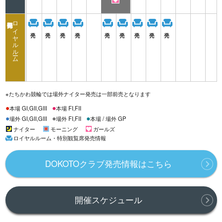
ガールズ
ロイヤルルーム
※たちかわ競輪では場外ナイター発売は一部前売となります
●
●
本場 GI,GII,GIII
本場 FI,FII
●
●
●
場外 GI,GII,GIII
場外 FI,FII
本場 / 場外 GP
ナイター
モーニング
ガールズ
ロイヤルルーム・特別観覧席発売情報
DOKOTOクラブ発売情報はこちら
開催スケジュール