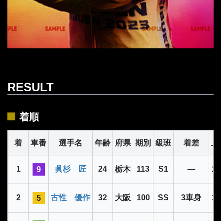
RESULT
着順
着
車番
選手名
年齢
府県
期別
級班
着差
上
1
眞杉 匠
24
栃木
113
S1
―
11
9
2
古性 優作
32
大阪
100
SS
3車身
11
5