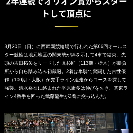
2年連続でオリオン賞からスター
トして頂点に
8月20日（日）に西武園競輪場で行われた第66回オールス
ター競輪は地元地区の関東勢が絆を示して4車で結束。先
頭の吉田拓矢をリードした眞杉匠（113期・栃木）が勝負
所から自ら踏み込み初戴冠。2着は単騎で奮闘した古性優
作（100期・大阪）が先手ライン追走からコースを探して
強襲。清水裕友に絡まれた平原康多は伸びを欠き、関東ラ
イン4番手を回った武藤龍生が3着に突っ込んだ。