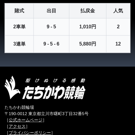
賭式
出目
払戻金
人気
2車単
9 - 5
1,010円
2
3連単
9 - 5 - 6
5,880円
12
たちかわ競輪場
〒190-0012 東京都立川市曙町3丁目32番5号
［
公式ホームページ
］
［
アクセス
］
［
プライバシーポリシー
］