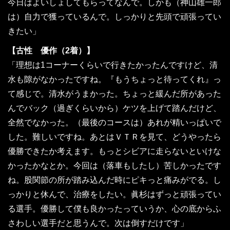
今日はよいしょしてもらってなんで。しかも（神山雄一郎
は）自力で獲っているんで。しっかりと先頭で頑張ってい
きたい」
【古性 優作（2着）】
「理想は1コーナーくらいで行きたかったんですけど、清
水も隙がなかったですね。『もうちょっと待ってくれ』っ
て感じで。清水がうまかった。ちょっと緩んだ所があった
んでバック（過ぎくらいから）ケツを上げて踏んだけど、
全然でなかった。（最後のコースは）あれが精いっぱいで
した。難しいですね。あとはＶＴＲを見て、どうやったら
優勝できたか考えます。もっとシビアに走らないといけな
かったかなとか。今回は（落車もしたし）苦しかったです
ね。股関節の所が踏み込んだ時にピキっと痛みがでる。し
っかりと休んで、治療をしたい。眞杉はずっと頑張ってい
る選手。優勝して僕も良かったっていうか、心の底からふ
さわしい選手だと思うんで。次は倒すだけです」