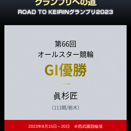
第66回
オールスター競輪
GI優勝
眞杉匠
（113期/栃木）
2023年8月15日～20日 ＠西武園競輪場