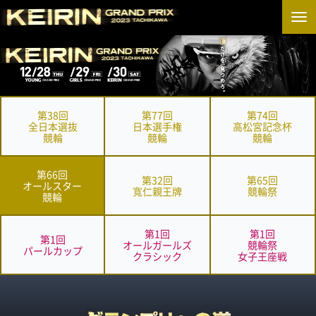
第38回
第77回
第74回
全日本選抜
日本選手権
高松宮記念杯
競輪
競輪
競輪
第66回
第32回
第65回
オールスター
寬仁親王牌
競輪祭
競輪
第1回
第1回
第1回
オールガールズ
競輪祭
パールカップ
クラシック
女子王座戦