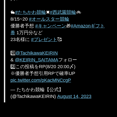
🐇
#たちかわ競輪
✖
#西武園競輪
🚲
8/15~20
#オールスター競輪
優勝者予想
#キャンペーン
🎁
#Amazonギフト
券
1万円分など
23名様に
#プレゼント
🥰
1️⃣
@TachikawaKEIRIN
&
@KEIRIN_SAITAMA
フォロー
2️⃣この投稿をRP(8/20 20:00〆)
※優勝者予想引用RPで確率UP
pic.twitter.com/pKacMNCcgP
— たちかわ競輪【公式】
(@TachikawaKEIRIN)
August 14, 2023