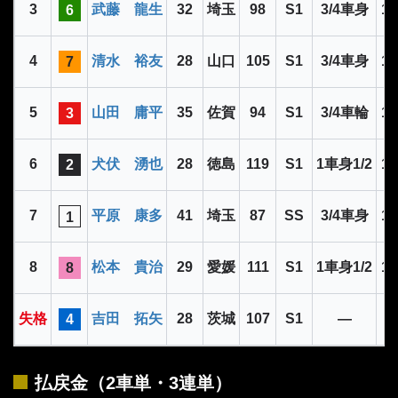
3
武藤 龍生
32
埼玉
98
S1
3/4車身
11
6
4
清水 裕友
28
山口
105
S1
3/4車身
11
7
5
山田 庸平
35
佐賀
94
S1
3/4車輪
11
3
6
犬伏 湧也
28
徳島
119
S1
1車身1/2
11
2
7
平原 康多
41
埼玉
87
SS
3/4車身
11
1
8
松本 貴治
29
愛媛
111
S1
1車身1/2
11
8
失格
吉田 拓矢
28
茨城
107
S1
―
4
払戻金（2車単・3連単）