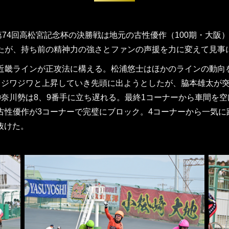
第74回高松宮記念杯の決勝戦は地元の古性優作（100期・大
たが、持ち前の精神力の強さとファンの声援を力に変えて見事
近畿ラインが正攻法に構える。松浦悠士はほかのラインの動向
らジワジワと上昇していき先頭に出ようとしたが、脇本雄太が
奈川勢は8、9番手に立ち遅れる。最終1コーナーから車間を
古性優作が3コーナーで完璧にブロック。4コーナーから一気に
抜けた。