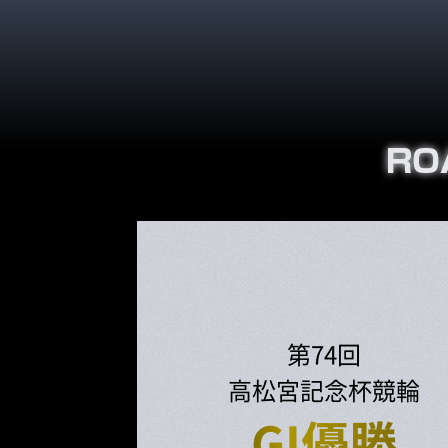
第74回
高松宮記念杯競輪
GI優勝