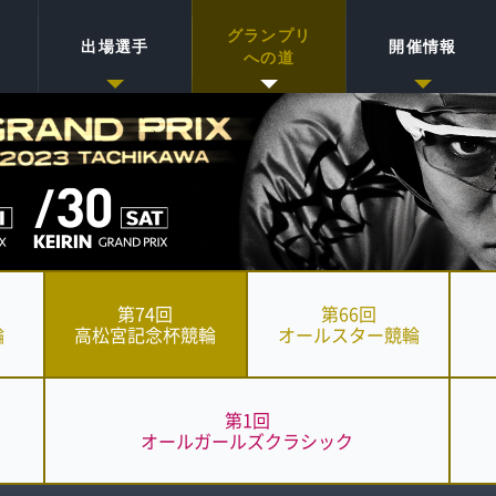
グランプリ
出場選手
開催情報
への道
第74回
第66回
輪
高松宮記念杯
競輪
オールスター
競輪
第1回
オールガールズ
クラシック