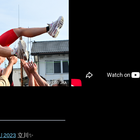
リ2023
立川✨