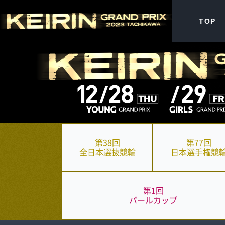
TOP
第38回
第77回
全日本選抜
競輪
日本選手権
競
第1回
パールカップ