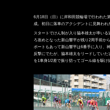
6月18日（日）に岸和田競輪場で行われた
成。初日に落車のアクシデントに見舞われ
スタートでけん制が入り脇本雄太が率いる
ろ攻めとなった新山響平が残り2周手前か
ポートもあって新山響平は6番手に入り、神
反撃にでたが、脇本雄太をリードしていた
を1車身1/2差で振り切ってゴール線を駆け