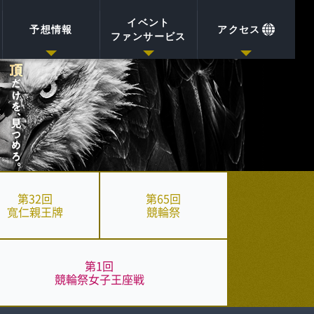
イベント
予想情報
アクセス
ファンサービス
第32回
第65回
寬仁親王牌
競輪祭
第1回
競輪祭
女子王座戦