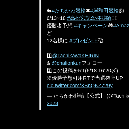
🐇
#たちかわ競輪
✖
#岸和田競輪
🦁
6/13~18
#高松宮記念杯競輪
🚴‍♂️
優勝者予想
#キャンペーン
🎁
#Ama
ど
12名様に
#プレゼント
🥰
1️⃣
@TachikawaKEIRIN
&
@chalionkun
フォロー
2️⃣この投稿をRT(6/18 16:20〆)
※優勝予想引用RTで当選確率UP
pic.twitter.com/XBnQKZ729y
— たちかわ競輪【公式】 (@Tachika
2023