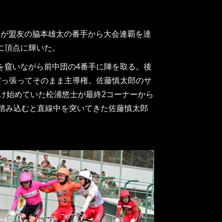
阪）が盟友の脇本雄太の番手から大会連覇を達
に頂点に輝いた。
を窺いながら前中団の4番手に陣を取る。後
突っ張ってそのまま主導権。佐藤慎太郎のサ
空け始めていた松浦悠士が最終2コーナーから
踏み込むと直線中を突いてきた佐藤慎太郎