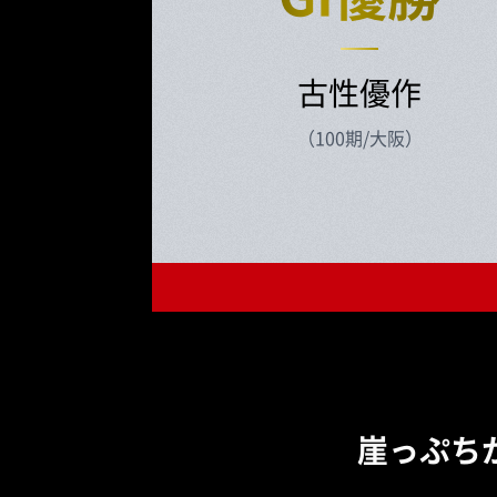
古性優作
（100期/大阪）
崖っぷち